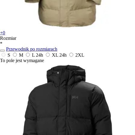
+0
Rozmiar
*
Przewodnik po rozmiarach
S
M
L
24h
XL
24h
2XL
To pole jest wymagane