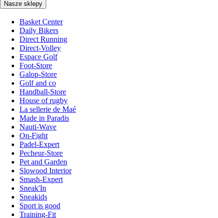
Nasze sklepy
Basket Center
Daily Bikers
Direct Running
Direct-Volley
Espace Golf
Foot-Store
Galop-Store
Golf and co
Handball-Store
House of rugby
La sellerie de Maé
Made in Paradis
Nauti-Wave
On-Fight
Padel-Expert
Pecheur-Store
Pet and Garden
Slowood Interior
Smash-Expert
Sneak'In
Sneakids
Sport is good
Training-Fit