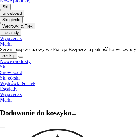
Nowe produkty
Ski
Snowboard
Ski górski
Wędrówki & Trek
Escalady
Wyprzedaż
Marki
Serwis posprzedażowy we Francja
Bezpieczna płatność
Łatwe zwroty
Szukaj
Nowe produkty
Ski
Snowboard
Ski górski
Wędrówki & Trek
Escalady
Wyprzedaż
Marki
Dodawanie do koszyka...