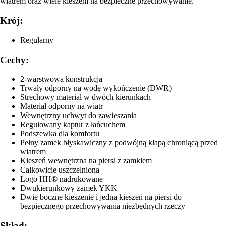
wiatrem oraz wiele kieszeni na bezpieczne przechowywanie.
Krój:
Regularny
Cechy:
2-warstwowa konstrukcja
Trwały odporny na wodę wykończenie (DWR)
Strechowy materiał w dwóch kierunkach
Materiał odporny na wiatr
Wewnętrzny uchwyt do zawieszania
Regulowany kaptur z łańcuchem
Podszewka dla komfortu
Pełny zamek błyskawiczny z podwójną klapą chroniącą przed
wiatrem
Kieszeń wewnętrzna na piersi z zamkiem
Całkowicie uszczelniona
Logo HH® nadrukowane
Dwukierunkowy zamek YKK
Dwie boczne kieszenie i jedna kieszeń na piersi do
bezpiecznego przechowywania niezbędnych rzeczy
Skład: