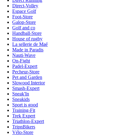
Direct Running
Direct-Volley
Espace Golf
Foot-Store
Galop-Store
Golf and co
Handball-Store
House of rugby
La sellerie de Maé
Made in Paradis
Nauti-Wave
On-Fight
Padel-Expert
Pecheur-Store
Pet and Garden
Slowood Interior
Smash-Expert
Sneak'In
Sneakids
Sport is good
Training-Fit
Trek Expert
Triathlon-Expert
TripnBikers
Vélo-Store