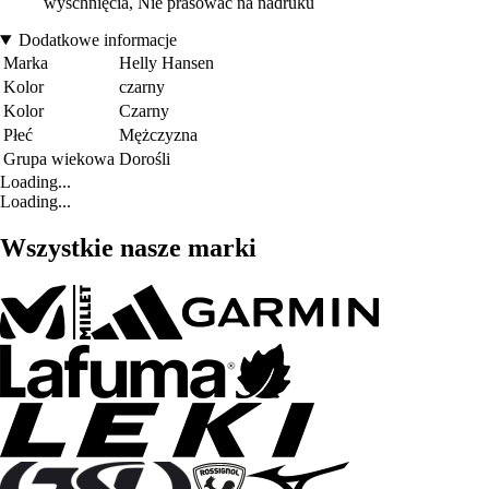
wyschnięcia, Nie prasować na nadruku
Dodatkowe informacje
Marka
Helly Hansen
Kolor
czarny
Kolor
Czarny
Płeć
Mężczyzna
Grupa wiekowa
Dorośli
Loading...
Loading...
Wszystkie nasze marki