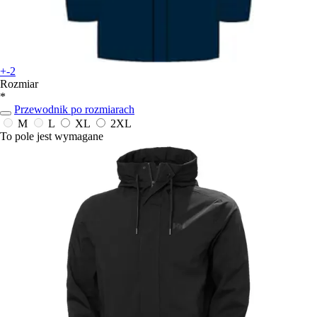
+-2
Rozmiar
*
Przewodnik po rozmiarach
M
L
XL
2XL
To pole jest wymagane