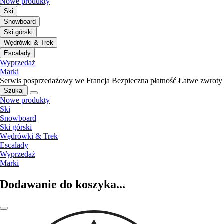
Nowe produkty
Ski
Snowboard
Ski górski
Wędrówki & Trek
Escalady
Wyprzedaż
Marki
Serwis posprzedażowy we Francja
Bezpieczna płatność
Łatwe zwroty
Szukaj
Nowe produkty
Ski
Snowboard
Ski górski
Wędrówki & Trek
Escalady
Wyprzedaż
Marki
Dodawanie do koszyka...