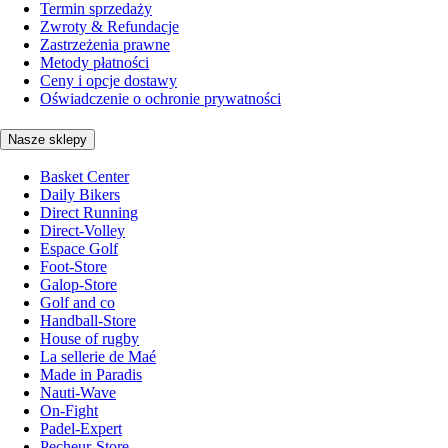
Termin sprzedaży
Zwroty & Refundacje
Zastrzeżenia prawne
Metody płatności
Ceny i opcje dostawy
Oświadczenie o ochronie prywatności
Nasze sklepy
Basket Center
Daily Bikers
Direct Running
Direct-Volley
Espace Golf
Foot-Store
Galop-Store
Golf and co
Handball-Store
House of rugby
La sellerie de Maé
Made in Paradis
Nauti-Wave
On-Fight
Padel-Expert
Pecheur-Store