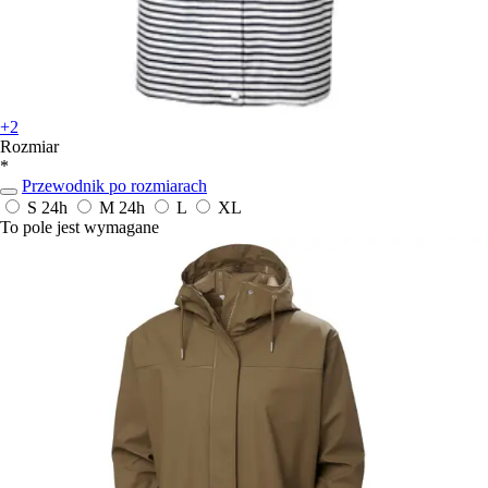
+2
Rozmiar
*
Przewodnik po rozmiarach
S
24h
M
24h
L
XL
To pole jest wymagane