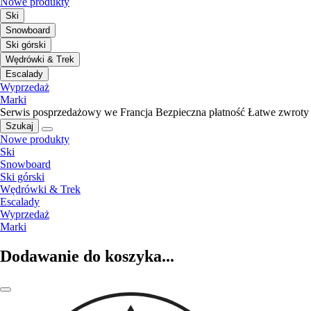
Nowe produkty
Ski
Snowboard
Ski górski
Wędrówki & Trek
Escalady
Wyprzedaż
Marki
Serwis posprzedażowy we Francja
Bezpieczna płatność
Łatwe zwroty
Szukaj
Nowe produkty
Ski
Snowboard
Ski górski
Wędrówki & Trek
Escalady
Wyprzedaż
Marki
Dodawanie do koszyka...