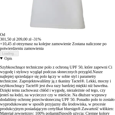
Od
301,50 zł
209,00 zł
-31%
+10,45 zł
otrzymasz na kolejne zamowienie
Zostana naliczone po
potwierdzeniu zamowienia
Loading...
Opis
Szybkoschnące techniczne polo z ochroną UPF 50, które zapewni Ci
wygodę i stylowy wygląd podczas słonecznych przygód.Nasze
najlepiej sprzedające się polo łączy w sobie styl i parametry
techniczne. Zaprojektowaliśmy ją z tkaniny Tactel®. Lekki, mocny i
szybkoschnący Tactel® jest dwa razy bardziej miękki niż bawełna.
Dzięki temu zachowasz chłód i wygodę, niezależnie od tego, czy
jesteś na łodzi, na wycieczce czy w mieście. Na dłuższe wyprawy
dodaliśmy ochronę przeciwsłoneczną UPF 50. Ponadto polo to zostało
wyprodukowane w sposób przyjazny dla środowiska, w procesie
produkcyjnym posiadającym certyfikat bluesign®.Zawartość włókien:
Materiał zewnętrzny: 100% poliamidSposób użycia: Ciemne kolory