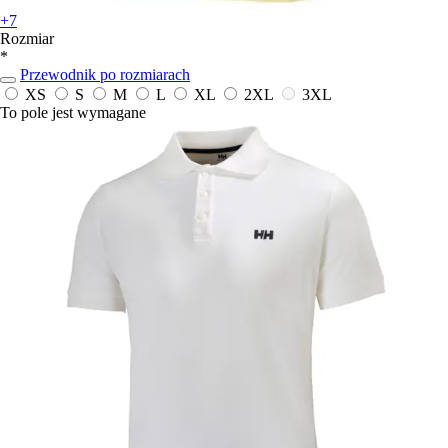
+7
Rozmiar
*
Przewodnik po rozmiarach
XS
S
M
L
XL
2XL
3XL
To pole jest wymagane