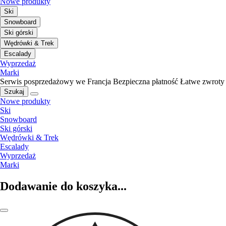
Nowe produkty
Ski
Snowboard
Ski górski
Wędrówki & Trek
Escalady
Wyprzedaż
Marki
Serwis posprzedażowy we Francja
Bezpieczna płatność
Łatwe zwroty
Szukaj
Nowe produkty
Ski
Snowboard
Ski górski
Wędrówki & Trek
Escalady
Wyprzedaż
Marki
Dodawanie do koszyka...