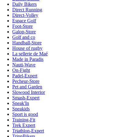
Daily Bikers
Direct Running
Direct-Volley
Espace Golf
Foot-Store
Galop-Store
Golf and co
Handball-Store
House of rugby
La sellerie de Maé
Made in Paradis
Nauti-Wave
On-Fight
Padel-Expert
Pecheur-Store
Pet and Garden
Slowood Interior
Smash-Expert
Sneak'In
Sneakids
Sport is good
Training-Fit
Trek Expert
Triathlon-Expert
TripnBikers