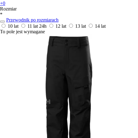
+0
Rozmiar
*
Przewodnik po rozmiarach
10 lat
11 lat
24h
12 lat
13 lat
14 lat
To pole jest wymagane