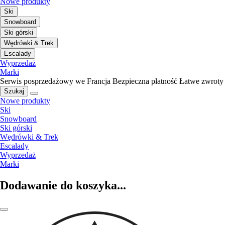
Nowe produkty
Ski
Snowboard
Ski górski
Wędrówki & Trek
Escalady
Wyprzedaż
Marki
Serwis posprzedażowy we Francja
Bezpieczna płatność
Łatwe zwroty
Szukaj
Nowe produkty
Ski
Snowboard
Ski górski
Wędrówki & Trek
Escalady
Wyprzedaż
Marki
Dodawanie do koszyka...