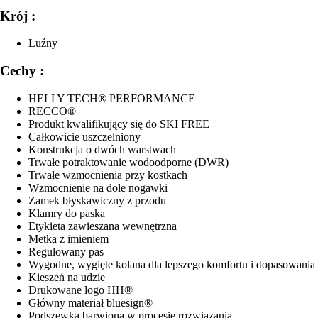
Krój :
Luźny
Cechy :
HELLY TECH® PERFORMANCE
RECCO®
Produkt kwalifikujący się do SKI FREE
Całkowicie uszczelniony
Konstrukcja o dwóch warstwach
Trwałe potraktowanie wodoodporne (DWR)
Trwałe wzmocnienia przy kostkach
Wzmocnienie na dole nogawki
Zamek błyskawiczny z przodu
Klamry do paska
Etykieta zawieszana wewnętrzna
Metka z imieniem
Regulowany pas
Wygodne, wygięte kolana dla lepszego komfortu i dopasowania
Kieszeń na udzie
Drukowane logo HH®
Główny materiał bluesign®
Podszewka barwiona w procesie rozwiązania