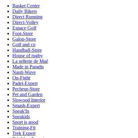
Basket Center
Daily Bikers
Direct Running
Direct-Volley
Espace Golf
Foot-Store
Galop-Store
Golf and co
Handball-Store
House of rugby
La sellerie de Maé
Made in Paradis
Nauti-Wave
On-Fight
Padel-Expert
Pecheur-Store
Pet and Garden
Slowood Interior
Smash-Expert
Sneak'In
Sneakids
Sport is good
Training-Fit
Trek Expert