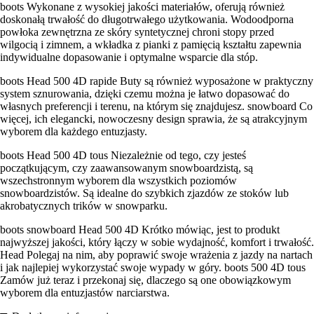
boots Wykonane z wysokiej jakości materiałów, oferują również
doskonałą trwałość do długotrwałego użytkowania. Wodoodporna
powłoka zewnętrzna ze skóry syntetycznej chroni stopy przed
wilgocią i zimnem, a wkładka z pianki z pamięcią kształtu zapewnia
indywidualne dopasowanie i optymalne wsparcie dla stóp.
boots Head 500 4D rapide Buty są również wyposażone w praktyczny
system sznurowania, dzięki czemu można je łatwo dopasować do
własnych preferencji i terenu, na którym się znajdujesz. snowboard Co
więcej, ich elegancki, nowoczesny design sprawia, że są atrakcyjnym
wyborem dla każdego entuzjasty.
boots Head 500 4D tous Niezależnie od tego, czy jesteś
początkującym, czy zaawansowanym snowboardzistą, są
wszechstronnym wyborem dla wszystkich poziomów
snowboardzistów. Są idealne do szybkich zjazdów ze stoków lub
akrobatycznych trików w snowparku.
boots snowboard Head 500 4D Krótko mówiąc, jest to produkt
najwyższej jakości, który łączy w sobie wydajność, komfort i trwałość.
Head Polegaj na nim, aby poprawić swoje wrażenia z jazdy na nartach
i jak najlepiej wykorzystać swoje wypady w góry. boots 500 4D tous
Zamów już teraz i przekonaj się, dlaczego są one obowiązkowym
wyborem dla entuzjastów narciarstwa.