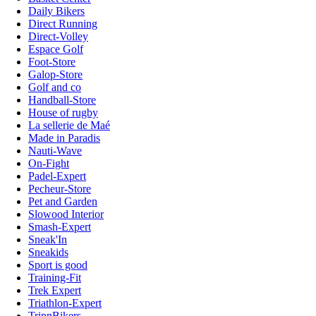
Daily Bikers
Direct Running
Direct-Volley
Espace Golf
Foot-Store
Galop-Store
Golf and co
Handball-Store
House of rugby
La sellerie de Maé
Made in Paradis
Nauti-Wave
On-Fight
Padel-Expert
Pecheur-Store
Pet and Garden
Slowood Interior
Smash-Expert
Sneak'In
Sneakids
Sport is good
Training-Fit
Trek Expert
Triathlon-Expert
TripnBikers