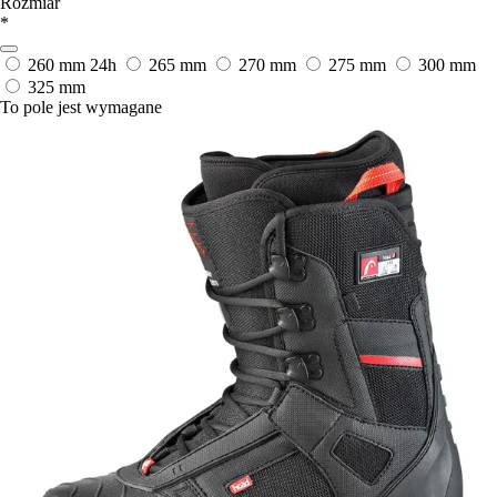
Rozmiar
*
260 mm
24h
265 mm
270 mm
275 mm
300 mm
325 mm
To pole jest wymagane