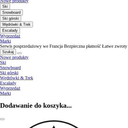
Nowe produkty
Ski
Snowboard
Ski górski
Wędrówki & Trek
Escalady
Wyprzedaż
Marki
Serwis posprzedażowy we Francja
Bezpieczna płatność
Łatwe zwroty
Szukaj
Nowe produkty
Ski
Snowboard
Ski górski
Wędrówki & Trek
Escalady
Wyprzedaż
Marki
Dodawanie do koszyka...