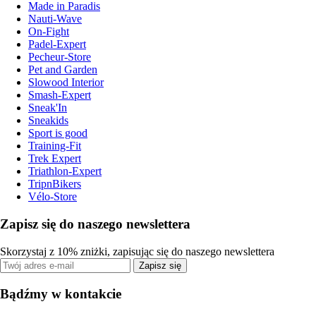
Made in Paradis
Nauti-Wave
On-Fight
Padel-Expert
Pecheur-Store
Pet and Garden
Slowood Interior
Smash-Expert
Sneak'In
Sneakids
Sport is good
Training-Fit
Trek Expert
Triathlon-Expert
TripnBikers
Vélo-Store
Zapisz się do naszego newslettera
Skorzystaj z 10% zniżki, zapisując się do naszego newslettera
Zapisz się
Bądźmy w kontakcie