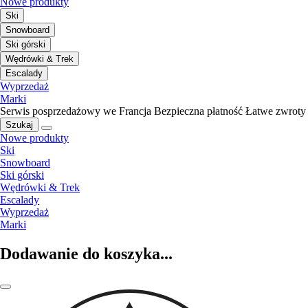
Nowe produkty
Ski
Snowboard
Ski górski
Wędrówki & Trek
Escalady
Wyprzedaż
Marki
Serwis posprzedażowy we Francja
Bezpieczna płatność
Łatwe zwroty
Szukaj
Nowe produkty
Ski
Snowboard
Ski górski
Wędrówki & Trek
Escalady
Wyprzedaż
Marki
Dodawanie do koszyka...