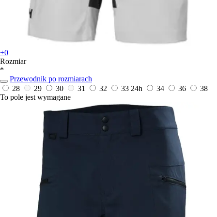
+0
Rozmiar
*
Przewodnik po rozmiarach
28
29
30
31
32
33
24h
34
36
38
To pole jest wymagane