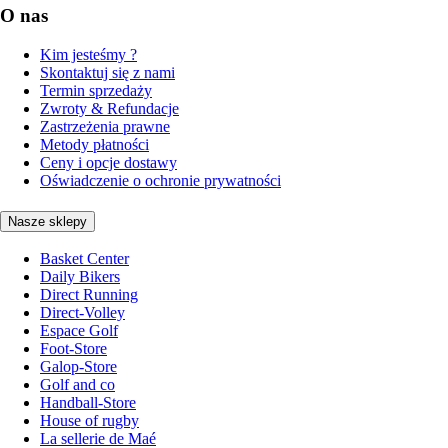
O nas
Kim jesteśmy ?
Skontaktuj się z nami
Termin sprzedaży
Zwroty & Refundacje
Zastrzeżenia prawne
Metody płatności
Ceny i opcje dostawy
Oświadczenie o ochronie prywatności
Nasze sklepy
Basket Center
Daily Bikers
Direct Running
Direct-Volley
Espace Golf
Foot-Store
Galop-Store
Golf and co
Handball-Store
House of rugby
La sellerie de Maé