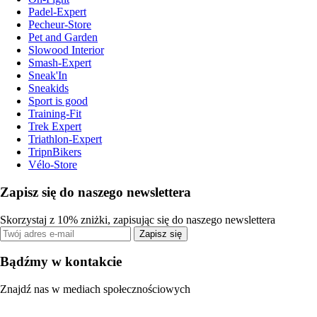
Padel-Expert
Pecheur-Store
Pet and Garden
Slowood Interior
Smash-Expert
Sneak'In
Sneakids
Sport is good
Training-Fit
Trek Expert
Triathlon-Expert
TripnBikers
Vélo-Store
Zapisz się do naszego newslettera
Skorzystaj z 10% zniżki, zapisując się do naszego newslettera
Zapisz się
Bądźmy w kontakcie
Znajdź nas w mediach społecznościowych