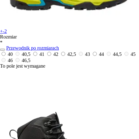
+-2
Rozmiar
*
Przewodnik po rozmiarach
40
40,5
41
42
42,5
43
44
44,5
45
46
46,5
To pole jest wymagane