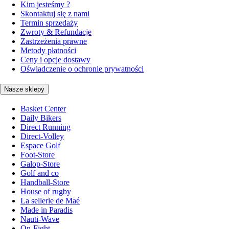
Kim jesteśmy ?
Skontaktuj się z nami
Termin sprzedaży
Zwroty & Refundacje
Zastrzeżenia prawne
Metody płatności
Ceny i opcje dostawy
Oświadczenie o ochronie prywatności
Nasze sklepy
Basket Center
Daily Bikers
Direct Running
Direct-Volley
Espace Golf
Foot-Store
Galop-Store
Golf and co
Handball-Store
House of rugby
La sellerie de Maé
Made in Paradis
Nauti-Wave
On-Fight