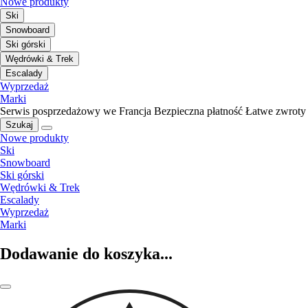
Nowe produkty
Ski
Snowboard
Ski górski
Wędrówki & Trek
Escalady
Wyprzedaż
Marki
Serwis posprzedażowy we Francja
Bezpieczna płatność
Łatwe zwroty
Szukaj
Nowe produkty
Ski
Snowboard
Ski górski
Wędrówki & Trek
Escalady
Wyprzedaż
Marki
Dodawanie do koszyka...