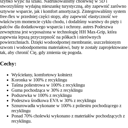
szybko wyjść na szlaki. Nadrukowaliśmy cholewkę w 5D i
stworzyliśmy wydajną mieszankę turystyczną, aby zapewnić zarówno
sztywne wsparcie, jak i komfort amortyzacji. Zintegrowaliśmy system
free-flex w przedniej części stopy, aby zapewnić elastyczność we
właściwym momencie cyklu chodu, i dodaliśmy warstwy do pięty i
palców dla dodatkowego wsparcia i ochrony. autres Podeszwa
zewnętrzna jest wyposażona w technologię HH Max-Grip, która
zapewnia lepszą przyczepność na półkach i nierównych
powierzchniach. Dzięki wodoodpornej membranie, uszczelnionym
szwom i wodoodpornemu materiałowi, buty te zostały zaprojektowane
tak, aby chronić Cię, gdy zmienia się pogoda.
Cechy:
Wyściełany, komfortowy kołnierz
Koronka w 100% z recyklingu
Taśma poliestrowa w 100% z recyklingu
Guma pochodząca w 30% z recyklingu
Podszewka w 100% z recyklingu
Podeszwa środkowa EVA w 30% z recyklingu
Sznurowadła wykonane w 100% z poliestru pochodzącego z
recyklingu
Ponad 70% cholewki wykonano z materiałów pochodzących z
recyklingu.