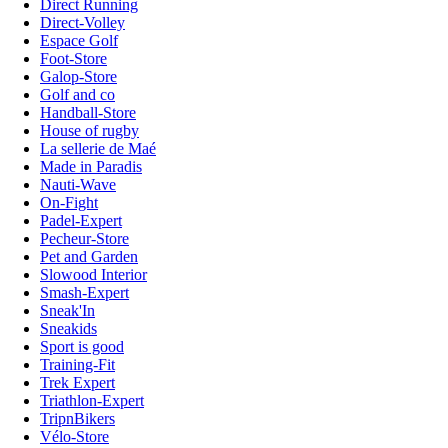
Direct Running
Direct-Volley
Espace Golf
Foot-Store
Galop-Store
Golf and co
Handball-Store
House of rugby
La sellerie de Maé
Made in Paradis
Nauti-Wave
On-Fight
Padel-Expert
Pecheur-Store
Pet and Garden
Slowood Interior
Smash-Expert
Sneak'In
Sneakids
Sport is good
Training-Fit
Trek Expert
Triathlon-Expert
TripnBikers
Vélo-Store