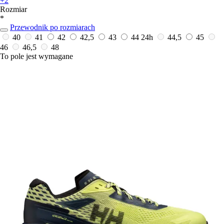
+2
Rozmiar
*
Przewodnik po rozmiarach
40
41
42
42,5
43
44
24h
44,5
45
46
46,5
48
To pole jest wymagane