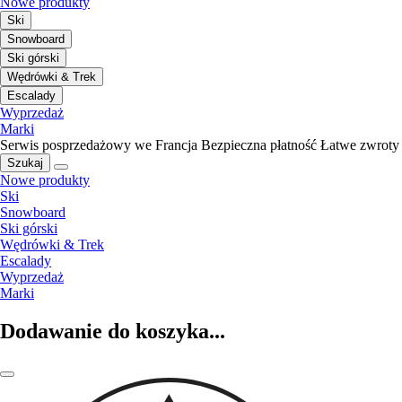
Nowe produkty
Ski
Snowboard
Ski górski
Wędrówki & Trek
Escalady
Wyprzedaż
Marki
Serwis posprzedażowy we Francja
Bezpieczna płatność
Łatwe zwroty
Szukaj
Nowe produkty
Ski
Snowboard
Ski górski
Wędrówki & Trek
Escalady
Wyprzedaż
Marki
Dodawanie do koszyka...