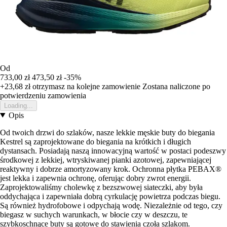
Od
733,00 zł
473,50 zł
-35%
+23,68 zł
otrzymasz na kolejne zamowienie
Zostana naliczone po
potwierdzeniu zamowienia
Loading...
Opis
Od twoich drzwi do szlaków, nasze lekkie męskie buty do biegania
Kestrel są zaprojektowane do biegania na krótkich i długich
dystansach. Posiadają naszą innowacyjną wartość w postaci podeszwy
środkowej z lekkiej, wtryskiwanej pianki azotowej, zapewniającej
reaktywny i dobrze amortyzowany krok. Ochronna płytka PEBAX®
jest lekka i zapewnia ochronę, oferując dobry zwrot energii.
Zaprojektowaliśmy cholewkę z bezszwowej siateczki, aby była
oddychająca i zapewniała dobrą cyrkulację powietrza podczas biegu.
Są również hydrofobowe i odpychają wodę. Niezależnie od tego, czy
biegasz w suchych warunkach, w błocie czy w deszczu, te
szybkoschnące buty są gotowe do stawienia czoła szlakom.