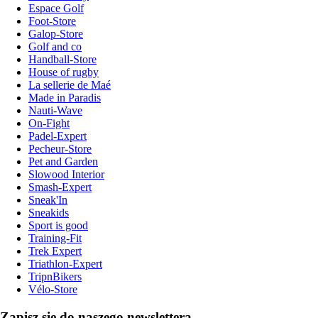
Espace Golf
Foot-Store
Galop-Store
Golf and co
Handball-Store
House of rugby
La sellerie de Maé
Made in Paradis
Nauti-Wave
On-Fight
Padel-Expert
Pecheur-Store
Pet and Garden
Slowood Interior
Smash-Expert
Sneak'In
Sneakids
Sport is good
Training-Fit
Trek Expert
Triathlon-Expert
TripnBikers
Vélo-Store
Zapisz się do naszego newslettera