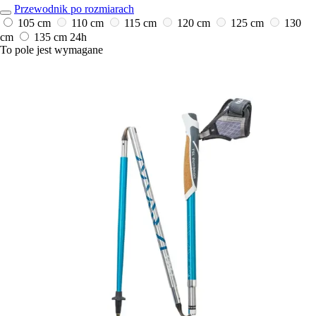
Przewodnik po rozmiarach
105 cm
110 cm
115 cm
120 cm
125 cm
130
cm
135 cm
24h
To pole jest wymagane