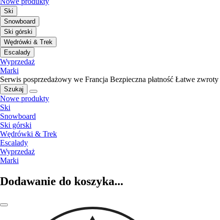
Nowe produkty
Ski
Snowboard
Ski górski
Wędrówki & Trek
Escalady
Wyprzedaż
Marki
Serwis posprzedażowy we Francja
Bezpieczna płatność
Łatwe zwroty
Szukaj
Nowe produkty
Ski
Snowboard
Ski górski
Wędrówki & Trek
Escalady
Wyprzedaż
Marki
Dodawanie do koszyka...