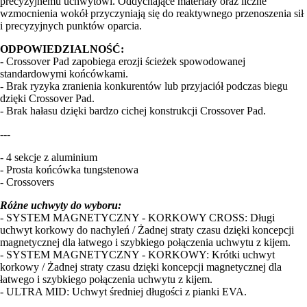
precyzyjnemu uchwytowi. Oddychające materiały oraz liczne
wzmocnienia wokół przyczyniają się do reaktywnego przenoszenia sił
i precyzyjnych punktów oparcia.
ODPOWIEDZIALNOŚĆ:
- Crossover Pad zapobiega erozji ścieżek spowodowanej
standardowymi końcówkami.
- Brak ryzyka zranienia konkurentów lub przyjaciół podczas biegu
dzięki Crossover Pad.
- Brak hałasu dzięki bardzo cichej konstrukcji Crossover Pad.
---
- 4 sekcje z aluminium
- Prosta końcówka tungstenowa
- Crossovers
Różne uchwyty do wyboru:
- SYSTEM MAGNETYCZNY - KORKOWY CROSS: Długi
uchwyt korkowy do nachyleń / Żadnej straty czasu dzięki koncepcji
magnetycznej dla łatwego i szybkiego połączenia uchwytu z kijem.
- SYSTEM MAGNETYCZNY - KORKOWY: Krótki uchwyt
korkowy / Żadnej straty czasu dzięki koncepcji magnetycznej dla
łatwego i szybkiego połączenia uchwytu z kijem.
- ULTRA MID: Uchwyt średniej długości z pianki EVA.