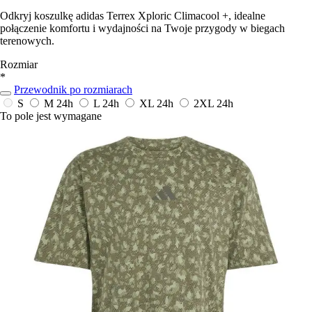
Odkryj koszulkę adidas Terrex Xploric Climacool +, idealne
połączenie komfortu i wydajności na Twoje przygody w biegach
terenowych.
Rozmiar
*
Przewodnik po rozmiarach
S
M
24h
L
24h
XL
24h
2XL
24h
To pole jest wymagane