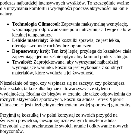
podczas najbardziej intensywnych wysiłków. To szczególnie ważne
dla utrzymania komfortu i wydajności podczas aktywności na łonie
natury.
Technologia Climacool:
Zapewnia maksymalną wentylację,
wspomagając odprowadzanie potu i utrzymując Twoje ciało w
idealnej temperaturze.
Lehkie materiały:
Skład koszulki sprawia, że jest lekka,
oferując swobodę ruchów bez ograniczeń.
Dopasowany krój:
Ten krój lepiej przylega do kształtów ciała,
zapewniając jednocześnie optymalny komfort podczas biegu.
Trwałość:
Zaprojektowana, aby wytrzymać najbardziej
wymagające warunki, koszulka jest wykonana z solidnych
materiałów, które wydłużają jej żywotność.
Niezależnie od tego, czy wspinasz się na szczyty, czy pokonujesz
leśne szlaki, ta koszulka będzie ci towarzyszyć ze stylem i
wydajnością. Idealna do biegów w terenie, ale także odpowiednia do
różnych aktywności sportowych, koszulka adidas Terrex Xploric
Climacool + jest niezbędnym elementem twojej sportowej garderoby.
Przyjmij tę koszulkę i w pełni korzystaj ze swoich przygód na
świeżym powietrzu, ciesząc się uznawanym kunsztem adidas.
Przygotuj się na przekraczanie swoich granic i odkrywanie nowych
horyzontów.