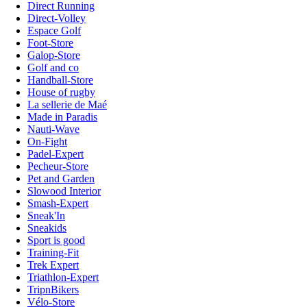
Direct Running
Direct-Volley
Espace Golf
Foot-Store
Galop-Store
Golf and co
Handball-Store
House of rugby
La sellerie de Maé
Made in Paradis
Nauti-Wave
On-Fight
Padel-Expert
Pecheur-Store
Pet and Garden
Slowood Interior
Smash-Expert
Sneak'In
Sneakids
Sport is good
Training-Fit
Trek Expert
Triathlon-Expert
TripnBikers
Vélo-Store