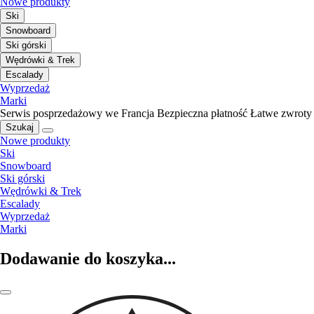
Nowe produkty
Ski
Snowboard
Ski górski
Wędrówki & Trek
Escalady
Wyprzedaż
Marki
Serwis posprzedażowy we Francja
Bezpieczna płatność
Łatwe zwroty
Szukaj
Nowe produkty
Ski
Snowboard
Ski górski
Wędrówki & Trek
Escalady
Wyprzedaż
Marki
Dodawanie do koszyka...