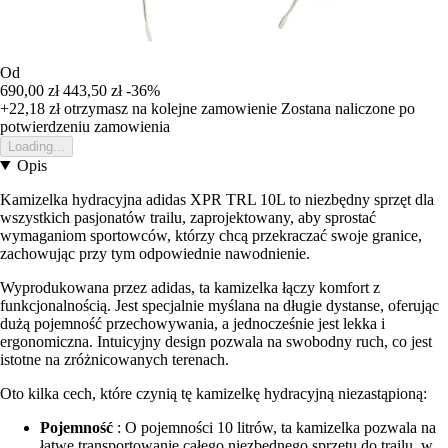
Od
690,00 zł
443,50 zł
-36%
+22,18 zł
otrzymasz na kolejne zamowienie
Zostana naliczone po
potwierdzeniu zamowienia
Loading...
Opis
Kamizelka hydracyjna adidas XPR TRL 10L to niezbędny sprzęt dla
wszystkich pasjonatów trailu, zaprojektowany, aby sprostać
wymaganiom sportowców, którzy chcą przekraczać swoje granice,
zachowując przy tym odpowiednie nawodnienie.
Wyprodukowana przez adidas, ta kamizelka łączy komfort z
funkcjonalnością. Jest specjalnie myślana na długie dystanse, oferując
dużą pojemność przechowywania, a jednocześnie jest lekka i
ergonomiczna. Intuicyjny design pozwala na swobodny ruch, co jest
istotne na zróżnicowanych terenach.
Oto kilka cech, które czynią tę kamizelkę hydracyjną niezastąpioną:
Pojemność
: O pojemności 10 litrów, ta kamizelka pozwala na
łatwe transportowanie całego niezbędnego sprzętu do trailu, w