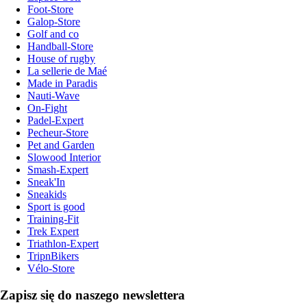
Foot-Store
Galop-Store
Golf and co
Handball-Store
House of rugby
La sellerie de Maé
Made in Paradis
Nauti-Wave
On-Fight
Padel-Expert
Pecheur-Store
Pet and Garden
Slowood Interior
Smash-Expert
Sneak'In
Sneakids
Sport is good
Training-Fit
Trek Expert
Triathlon-Expert
TripnBikers
Vélo-Store
Zapisz się do naszego newslettera