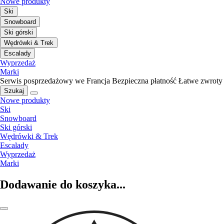
Nowe produkty
Ski
Snowboard
Ski górski
Wędrówki & Trek
Escalady
Wyprzedaż
Marki
Serwis posprzedażowy we Francja
Bezpieczna płatność
Łatwe zwroty
Szukaj
Nowe produkty
Ski
Snowboard
Ski górski
Wędrówki & Trek
Escalady
Wyprzedaż
Marki
Dodawanie do koszyka...