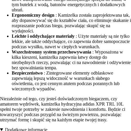
tym butelek z wodą, batonów energetycznych i dodatkowych
ubrań.
Ergonomiczny design
: Kamizelka została zaprojektowana tak,
aby dopasowywać się do kształtów ciała, co eliminuje skakanie i
rozpraszanie podczas biegu, pozwalając skupić się na
wydajności.
Leichte i oddychające materiały
: Użyte materiały są nie tylko
lekkie, ale także oddychające, co zapewnia dobre samopoczucie
podczas wysiłku, nawet w ciepłych warunkach.
Wszechstronny system przechowywania
: Wyposażona w
kilka kieszeni, kamizelka zapewnia łatwy dostęp do
niezbędnych rzeczy, pozwalając ci na nawodnienie i odżywienie
bez spowalniania tempa.
Bezpieczeństwo
: Zintegrowane elementy odblaskowe
zapewniają lepszą widoczność w warunkach słabego
oświetlenia, co jest cennym atutem podczas porannych lub
wieczornych wypadów.
Niezależnie od tego, czy jesteś doświadczonym biegaczem, czy
amatorem wędrówek, kamizelka hydracyjna adidas XPR TRL 10L
spełni twoje potrzeby w zakresie nawodnienia i komfortu. Będzie ci
towarzyszyć podczas przygód na świeżym powietrzu, pozwalając
utrzymać formę i skupić się na każdym etapie twojej trasy.
Dodatkowe informacje