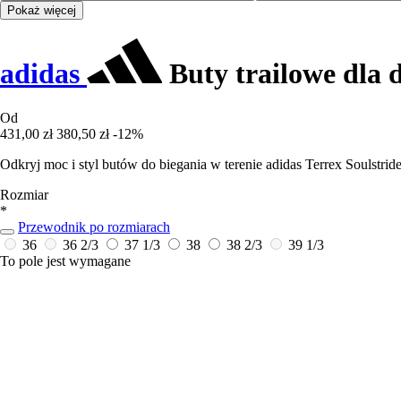
Pokaż więcej
adidas
Buty trailowe dla 
Od
431,00 zł
380,50 zł
-12%
Odkryj moc i styl butów do biegania w terenie adidas Terrex Soulstri
Rozmiar
*
Przewodnik po rozmiarach
36
36 2/3
37 1/3
38
38 2/3
39 1/3
To pole jest wymagane