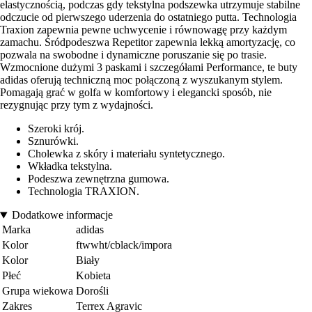
elastycznością, podczas gdy tekstylna podszewka utrzymuje stabilne
odczucie od pierwszego uderzenia do ostatniego putta. Technologia
Traxion zapewnia pewne uchwycenie i równowagę przy każdym
zamachu. Śródpodeszwa Repetitor zapewnia lekką amortyzację, co
pozwala na swobodne i dynamiczne poruszanie się po trasie.
Wzmocnione dużymi 3 paskami i szczegółami Performance, te buty
adidas oferują techniczną moc połączoną z wyszukanym stylem.
Pomagają grać w golfa w komfortowy i elegancki sposób, nie
rezygnując przy tym z wydajności.
Szeroki krój.
Sznurówki.
Cholewka z skóry i materiału syntetycznego.
Wkładka tekstylna.
Podeszwa zewnętrzna gumowa.
Technologia TRAXION.
Dodatkowe informacje
Marka
adidas
Kolor
ftwwht/cblack/impora
Kolor
Biały
Płeć
Kobieta
Grupa wiekowa
Dorośli
Zakres
Terrex Agravic