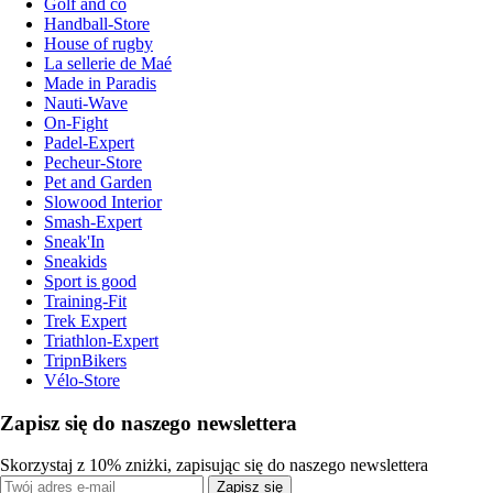
Golf and co
Handball-Store
House of rugby
La sellerie de Maé
Made in Paradis
Nauti-Wave
On-Fight
Padel-Expert
Pecheur-Store
Pet and Garden
Slowood Interior
Smash-Expert
Sneak'In
Sneakids
Sport is good
Training-Fit
Trek Expert
Triathlon-Expert
TripnBikers
Vélo-Store
Zapisz się do naszego newslettera
Skorzystaj z 10% zniżki, zapisując się do naszego newslettera
Zapisz się