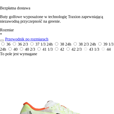
Bezpłatna dostawa
Buty golfowe wyposażone w technologię Traxion zapewniającą
niezawodną przyczepność na greenie.
Rozmiar
*
Przewodnik po rozmiarach
36
36 2/3
37 1/3
24h
38
24h
38 2/3
24h
39 1/3
24h
40
40 2/3
41 1/3
42
42 2/3
43 1/3
44
To pole jest wymagane