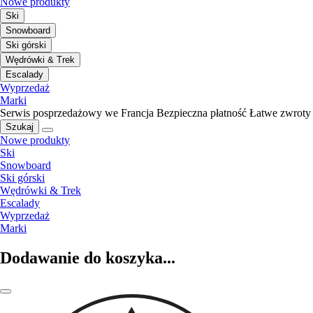
Nowe produkty
Ski
Snowboard
Ski górski
Wędrówki & Trek
Escalady
Wyprzedaż
Marki
Serwis posprzedażowy we Francja
Bezpieczna płatność
Łatwe zwroty
Szukaj
Nowe produkty
Ski
Snowboard
Ski górski
Wędrówki & Trek
Escalady
Wyprzedaż
Marki
Dodawanie do koszyka...