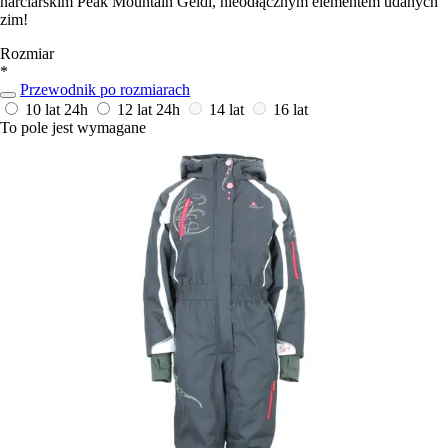
narciarskim Peak Mountain Geldi, nieodłącznym elementem udanych
zim!
Rozmiar
*
Przewodnik po rozmiarach
10 lat
24h
12 lat
24h
14 lat
16 lat
To pole jest wymagane