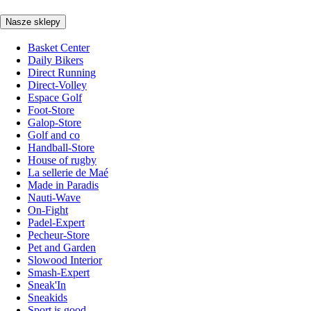
Nasze sklepy
Basket Center
Daily Bikers
Direct Running
Direct-Volley
Espace Golf
Foot-Store
Galop-Store
Golf and co
Handball-Store
House of rugby
La sellerie de Maé
Made in Paradis
Nauti-Wave
On-Fight
Padel-Expert
Pecheur-Store
Pet and Garden
Slowood Interior
Smash-Expert
Sneak'In
Sneakids
Sport is good