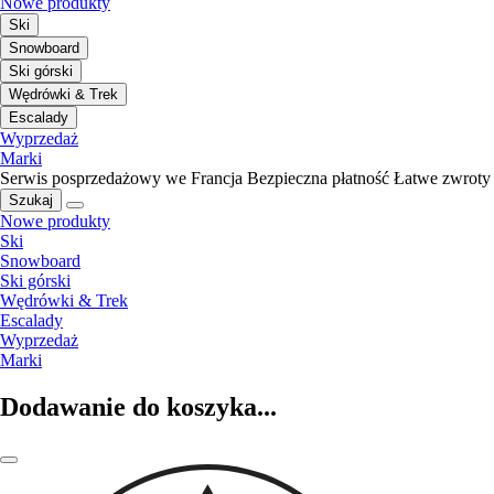
Nowe produkty
Ski
Snowboard
Ski górski
Wędrówki & Trek
Escalady
Wyprzedaż
Marki
Serwis posprzedażowy we Francja
Bezpieczna płatność
Łatwe zwroty
Szukaj
Nowe produkty
Ski
Snowboard
Ski górski
Wędrówki & Trek
Escalady
Wyprzedaż
Marki
Dodawanie do koszyka...