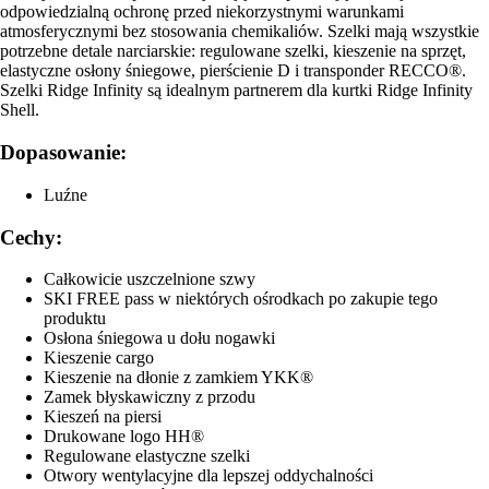
odpowiedzialną ochronę przed niekorzystnymi warunkami
atmosferycznymi bez stosowania chemikaliów. Szelki mają wszystkie
potrzebne detale narciarskie: regulowane szelki, kieszenie na sprzęt,
elastyczne osłony śniegowe, pierścienie D i transponder RECCO®.
Szelki Ridge Infinity są idealnym partnerem dla kurtki Ridge Infinity
Shell.
Dopasowanie:
Luźne
Cechy:
Całkowicie uszczelnione szwy
SKI FREE pass w niektórych ośrodkach po zakupie tego
produktu
Osłona śniegowa u dołu nogawki
Kieszenie cargo
Kieszenie na dłonie z zamkiem YKK®
Zamek błyskawiczny z przodu
Kieszeń na piersi
Drukowane logo HH®
Regulowane elastyczne szelki
Otwory wentylacyjne dla lepszej oddychalności