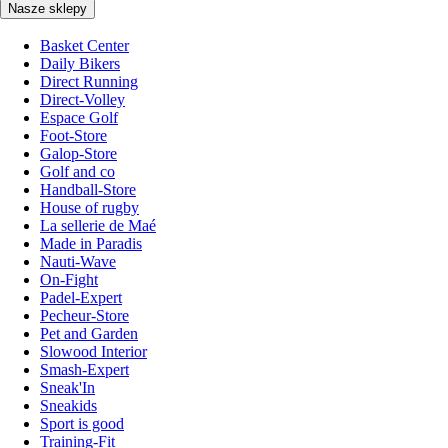
Nasze sklepy
Basket Center
Daily Bikers
Direct Running
Direct-Volley
Espace Golf
Foot-Store
Galop-Store
Golf and co
Handball-Store
House of rugby
La sellerie de Maé
Made in Paradis
Nauti-Wave
On-Fight
Padel-Expert
Pecheur-Store
Pet and Garden
Slowood Interior
Smash-Expert
Sneak'In
Sneakids
Sport is good
Training-Fit