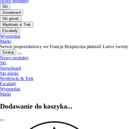
Nowe produkty
Ski
Snowboard
Ski górski
Wędrówki & Trek
Escalady
Wyprzedaż
Marki
Serwis posprzedażowy we Francja
Bezpieczna płatność
Łatwe zwroty
Szukaj
Nowe produkty
Ski
Snowboard
Ski górski
Wędrówki & Trek
Escalady
Wyprzedaż
Marki
Dodawanie do koszyka...