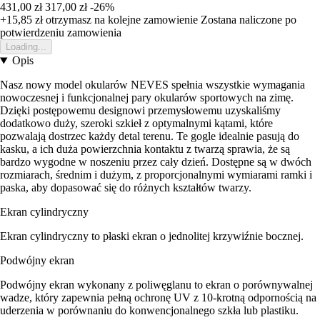
431,00 zł
317,00 zł
-26%
+15,85 zł
otrzymasz na kolejne zamowienie
Zostana naliczone po
potwierdzeniu zamowienia
Loading...
Opis
Nasz nowy model okularów NEVES spełnia wszystkie wymagania
nowoczesnej i funkcjonalnej pary okularów sportowych na zimę.
Dzięki postępowemu designowi przemysłowemu uzyskaliśmy
dodatkowo duży, szeroki szkieł z optymalnymi kątami, które
pozwalają dostrzec każdy detal terenu. Te gogle idealnie pasują do
kasku, a ich duża powierzchnia kontaktu z twarzą sprawia, że są
bardzo wygodne w noszeniu przez cały dzień. Dostępne są w dwóch
rozmiarach, średnim i dużym, z proporcjonalnymi wymiarami ramki i
paska, aby dopasować się do różnych kształtów twarzy.
Ekran cylindryczny
Ekran cylindryczny to płaski ekran o jednolitej krzywiźnie bocznej.
Podwójny ekran
Podwójny ekran wykonany z poliwęglanu to ekran o porównywalnej
wadze, który zapewnia pełną ochronę UV z 10-krotną odpornością na
uderzenia w porównaniu do konwencjonalnego szkła lub plastiku.