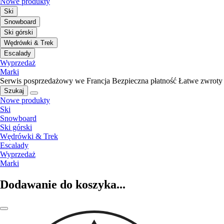
Nowe produkty
Ski
Snowboard
Ski górski
Wędrówki & Trek
Escalady
Wyprzedaż
Marki
Serwis posprzedażowy we Francja
Bezpieczna płatność
Łatwe zwroty
Szukaj
Nowe produkty
Ski
Snowboard
Ski górski
Wędrówki & Trek
Escalady
Wyprzedaż
Marki
Dodawanie do koszyka...