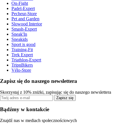
On-Fight
Padel-Expert
Pecheur-Store
Pet and Garden
Slowood Interior
Smash-Expert
Sneak'In
Sneakids
Sport is good
Training-Fit
Trek Expert
Triathlon-Expert
TripnBikers
Vélo-Store
Zapisz się do naszego newslettera
Skorzystaj z 10% zniżki, zapisując się do naszego newslettera
Zapisz się
Bądźmy w kontakcie
Znajdź nas w mediach społecznościowych