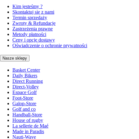
Kim jesteśmy ?
Skontaktuj się z nami
Termin sprzedaży
Zwroty & Refundacje
Zastrzeżenia prawne
Metody płatności
Ceny i opcje dostawy
Oświadczenie o ochronie prywatności
Nasze sklepy
Basket Center
Daily Bikers
Direct Running
Direct-Volley
Espace Golf
Foot-Store
Galop-Store
Golf and co
Handball-Store
House of rugby
La sellerie de Maé
Made in Paradis
Nauti-Wave